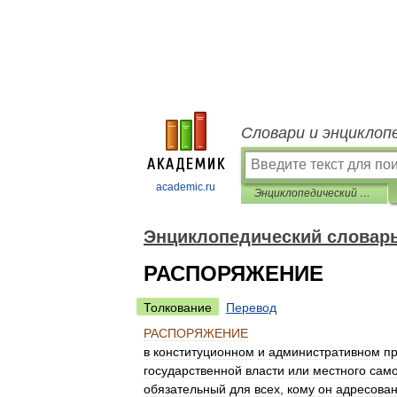
Словари и энциклоп
academic.ru
Энциклопедический словарь конституционного права
Энциклопедический словарь
РАСПОРЯЖЕНИЕ
Толкование
Перевод
РАСПОРЯЖЕНИЕ
в
конституционном
и
административном
п
государственной
власти
или
местного
сам
обязательный
для
всех
,
кому
он
адресова