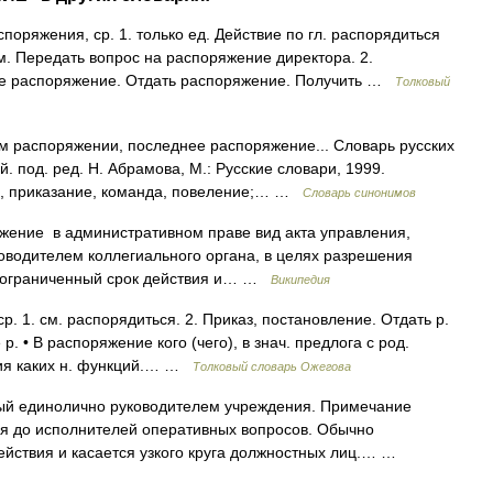
яжения, ср. 1. только ед. Действие по гл. распорядиться
. Передать вопрос на распоряжение директора. 2.
ое распоряжение. Отдать распоряжение. Получить …
Толковый
м распоряжении, последнее распоряжение... Словарь русских
 под. ред. Н. Абрамова, М.: Русские словари, 1999.
аз, приказание, команда, повеление;… …
Словарь синонимов
ение в административном праве вид акта управления,
ководителем коллегиального органа, в целях разрешения
т ограниченный срок действия и… …
Википедия
1. см. распорядиться. 2. Приказ, постановление. Отдать р.
 • В распоряжение кого (чего), в знач. предлога с род.
ения каких н. функций.… …
Толковый словарь Ожегова
ый единолично руководителем учреждения. Примечание
я до исполнителей оперативных вопросов. Обычно
ействия и касается узкого круга должностных лиц.… …