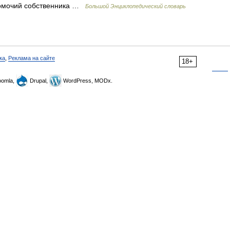
авомочий собственника …
Большой Энциклопедический словарь
ка
,
Реклама на сайте
18+
omla,
Drupal,
WordPress, MODx.