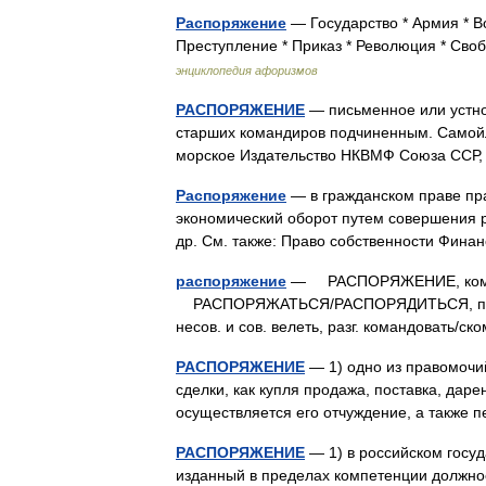
Распоряжение
— Государство * Армия * Во
Преступление * Приказ * Революция * Сво
энциклопедия афоризмов
РАСПОРЯЖЕНИЕ
— письменное или устно
старших командиров подчиненным. Самойло
морское Издательство НКВМФ Союза ССР
Распоряжение
— в гражданском праве пр
экономический оборот путем совершения р
др. См. также: Право собственности Фи
распоряжение
— РАСПОРЯЖЕНИЕ, команда,
РАСПОРЯЖАТЬСЯ/РАСПОРЯДИТЬСЯ, приказыв
несов. и сов. велеть, разг. командовать/
РАСПОРЯЖЕНИЕ
— 1) одно из правомочи
сделки, как купля продажа, поставка, даре
осуществляется его отчуждение, а также
РАСПОРЯЖЕНИЕ
— 1) в российском госу
изданный в пределах компетенции должнос