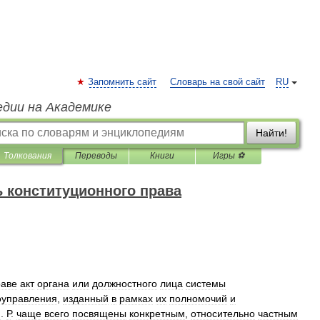
Запомнить сайт
Словарь на свой сайт
RU
едии на Академике
Найти!
Толкования
Переводы
Книги
Игры ⚽
 конституционного права
раве
акт
органа
или
должностного
лица
системы
оуправления
,
изданный
в
рамках
их
полномочий
и
н
.
Р
.
чаще
всего
посвящены
конкретным
,
относительно
частным