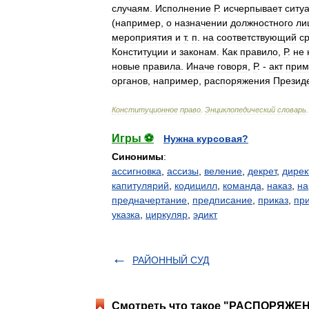
случаям
.
Исполнение
Р
.
исчерпывает
ситу
(
например
,
о
назначении
должностного
ли
мероприятия
и
т
.
п
.
на
соответствующий
с
Конституции
и
законам
.
Как
правило
,
Р
.
не
новые
правила
.
Иначе
говоря
,
Р
. -
акт
прим
органов
,
например
,
распоряжения
Презид
Конституционное
право
.
Энциклопедический
словарь
Игры ⚽
Нужна курсовая?
Синонимы
:
ассигновка
,
ассизы
,
веление
,
декрет
,
дирек
капитулярий
,
кодицилл
,
команда
,
наказ
,
на
предначертание
,
предписание
,
приказ
,
пр
указка
,
циркуляр
,
эдикт
РАЙОННЫЙ СУД
Смотреть что такое "РАСПОРЯЖЕНИ