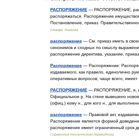
РАСПОРЯЖЕНИЕ
— РАСПОРЯЖЕНИЕ, распор
распоряжаться. Распоряжение имуществом
Постановление, приказ. Правительственн
словарь Ушакова
распоряжение
— См. приказ иметь в свое
синонимов и сходных по смыслу выражений.
распоряжение директива, указание, прик
Распоряжение
— Распоряжение: Распоряж
издаваемого, как правило, единолично ру
оперативных вопросов; чаще всего, имее
РАСПОРЯЖЕНИЕ
— РАСПОРЯЖЕНИЕ, я, ср. 
Официальное р. На стене вывешено новое р.
(офиц.) кому н., для кого н., для выполн
распоряжение
— Правовой акт, издаваем
Распоряжение является формой доведени
распоряжение имеет ограниченный срок д
Справочник технического переводчика