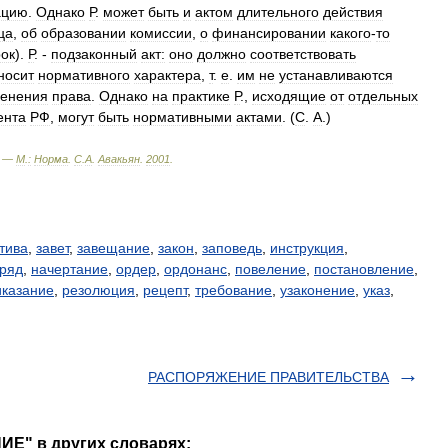
ацию
.
Однако
Р
.
может
быть
и
актом
длительного
действия
ца
,
об
образовании
комиссии
,
о
финансировании
какого
-
то
рок
).
Р
. -
подзаконный
акт:
оно
должно
соответствовать
носит
нормативного
характера
,
т
.
е
.
им
не
устанавливаются
енения
права
.
Однако
на
практике
Р
.,
исходящие
от
отдельных
ента
РФ
,
могут
быть
нормативными
актами
. (
С
.
А
.)
. —
М
.
:
Норма
.
С
.
А
.
Авакьян
.
2001
.
тива
,
завет
,
завещание
,
закон
,
заповедь
,
инструкция
,
ряд
,
начертание
,
ордер
,
ордонанс
,
повеление
,
постановление
,
иказание
,
резолюция
,
рецепт
,
требование
,
узаконение
,
указ
,
РАСПОРЯЖЕНИЕ ПРАВИТЕЛЬСТВА
Е" в других словарях: