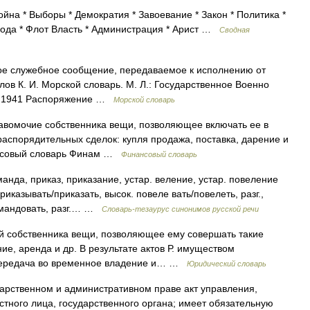
йна * Выборы * Демократия * Завоевание * Закон * Политика *
бода * Флот Власть * Администрация * Арист …
Сводная
е служебное сообщение, передаваемое к исполнению от
в К. И. Морской словарь. М. Л.: Государственное Военно
, 1941 Распоряжение …
Морской словарь
авомочие собственника вещи, позволяющее включать ее в
аспорядительных сделок: купля продажа, поставка, дарение и
нансовый словарь Финам …
Финансовый словарь
 приказ, приказание, устар. веление, устар. повеление
ать/приказать, высок. повеле вать/повелеть, разг.,
скомандовать, разг.… …
Словарь-тезаурус синонимов русской речи
й собственника вещи, позволяющее ему совершать такие
ние, аренда и др. В результате актов Р. имуществом
 передача во временное владение и… …
Юридический словарь
дарственном и административном праве акт управления,
тного лица, государственного органа; имеет обязательную